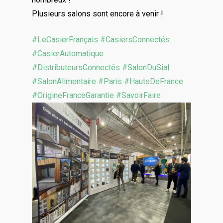
Plusieurs salons sont encore à venir !
#LeCasierFrançais
#CasiersConnectés
#CasierAutomatique
#DistributeursConnectés
#SalonDuSial
#SalonAlimentaire
#Paris
#HautsDeFrance
#OrigineFranceGarantie
#SavoirFaire