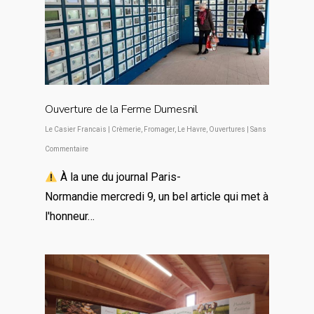
Ouverture de la Ferme Dumesnil
Le Casier Francais
|
Crèmerie
,
Fromager
,
Le Havre
,
Ouvertures
|
Sans
Commentaire
À la une du journal Paris-
Normandie mercredi 9, un bel article qui met à
l'honneur…