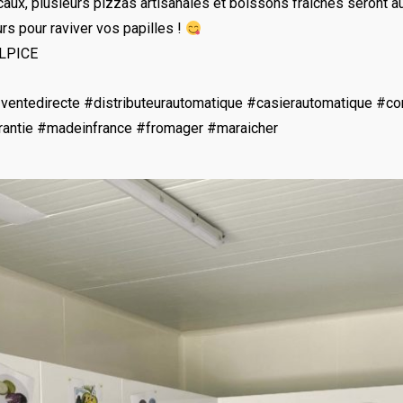
aux, plusieurs pizzas artisanales et boissons fraîches seront au
rs pour raviver vos papilles !
ULPICE
 #ventedirecte #distributeurautomatique #casierautomatique #
arantie #madeinfrance #fromager #maraicher