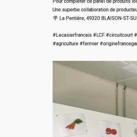
Pour compléter ce panel de produits loc
Une superbe collaboration de producteu
La Pentière, 49320 BLAISON-ST-S
#Lecasierfrancais #LCF #circuitcourt
#agriculture #fermier #originefranceg