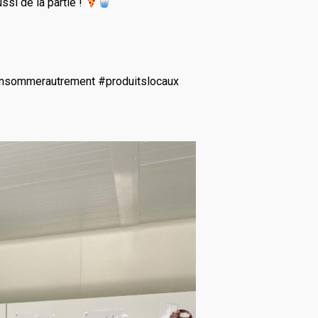
ssi de la partie !
consommerautrement #produitslocaux