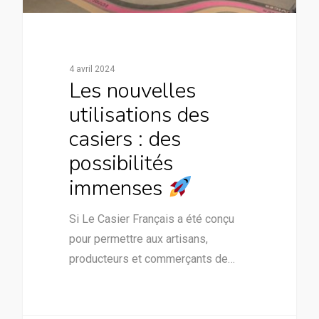
4 avril 2024
Les nouvelles
utilisations des
casiers : des
possibilités
immenses
Si Le Casier Français a été conçu
pour permettre aux artisans,
producteurs et commerçants de…