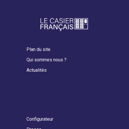
Plan du site
Qui sommes nous ?
Actualités
Configurateur