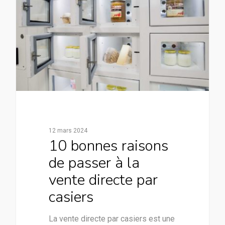
12 mars 2024
10 bonnes raisons
de passer à la
vente directe par
casiers
La vente directe par casiers est une