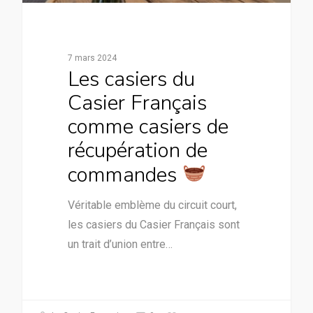
7 mars 2024
Les casiers du
Casier Français
comme casiers de
récupération de
commandes
Véritable emblème du circuit court,
les casiers du Casier Français sont
un trait d’union entre…