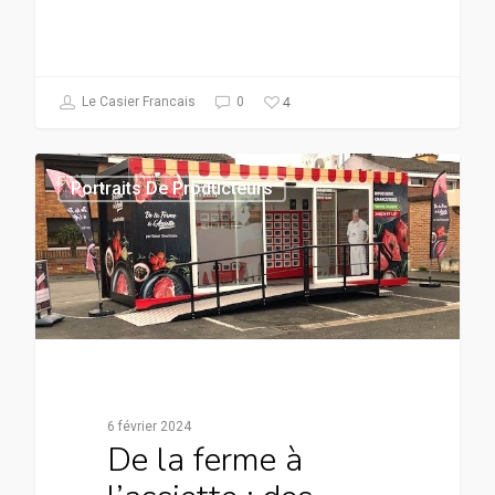
4
Le Casier Francais
0
Portraits De Producteurs
6 février 2024
De la ferme à