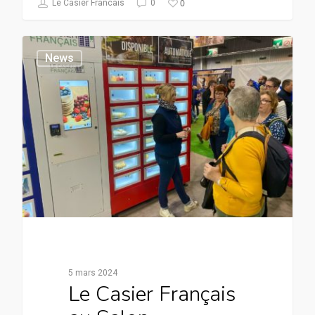
0
Le Casier Francais
0
News
5 mars 2024
Le Casier Français