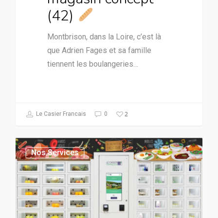
(42)
Montbrison, dans la Loire, c’est là
que Adrien Fages et sa famille
tiennent les boulangeries…
2
Le Casier Francais
0
Nos Services