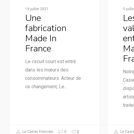
19 juillet 2021
5 juill
Une
Le
fabrication
va
Made In
en
France
Ma
Fr
Le circuit court est entré
dans les mœurs des
Notre
consommateurs. Acteur de
Casie
ce changement, Le…
disp
artis
trait
0
Le Casier Francais
0
Le Casie