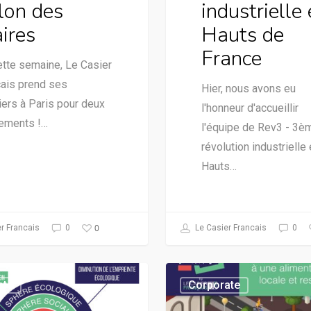
lon des
industrielle
ires
Hauts de
France
tte semaine, Le Casier
ais prend ses
Hier, nous avons eu
iers à Paris pour deux
l'honneur d'accueillir
ements !…
l'équipe de Rev3 - 3è
révolution industrielle
Hauts…
0
r Francais
0
Le Casier Francais
0
ate
Corporate