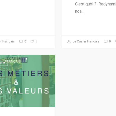
C’est quoi ? Redynam
nos…
1
r Francais
0
Le Casier Francais
0
ate