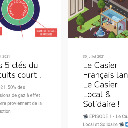
t 2021
30 juillet 2021
s 5 clés du
Le Casier
cuits court !
Français la
Le Casier
021, 50% des
Local &
ions de gaz à effet
Solidaire !
rre proviennent de la
uction…
EPISODE 1 - Le Ca
Local et Solidaire