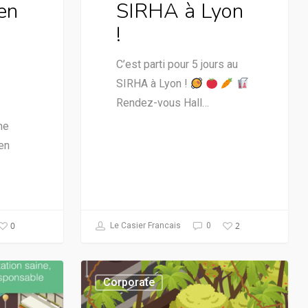
 en
SIRHA à Lyon
!
C’est parti pour 5 jours au
SIRHA à Lyon !
Rendez-vous Hall…
me
 en
0
2
Le Casier Francais
0
Corporate