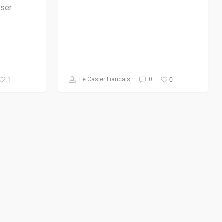
iser
1
0
Le Casier Francais
0