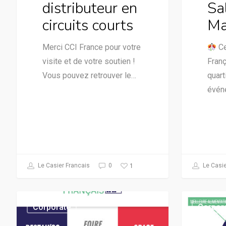
distributeur en
Sa
circuits courts
Ma
Merci CCI France pour votre
Ce
visite et de votre soutien !
Franç
Vous pouvez retrouver le…
quart
évén
1
Le Casier Francais
0
Le Casie
Corporate
Corpor