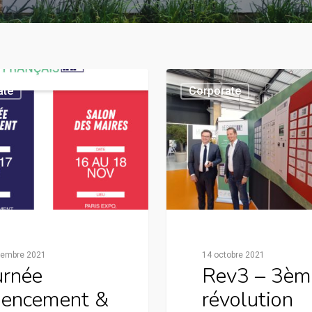
ate
Corporate
vembre 2021
14 octobre 2021
urnée
Rev3 – 3èm
encement &
révolution