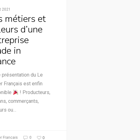
et 2021
s métiers et
leurs d’une
treprise
de in
ance
 présentation du Le
r Français est enfin
onible
! Producteurs,
ans, commerçants,
eurs ou…
0
r Francais
0